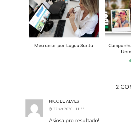
a melhor
Meu amor por Lagoa Santa
Campanha 
.
Unim
2 CO
NICOLE ALVES
22 set 2020 - 11:55
Asiosa pro resultado!