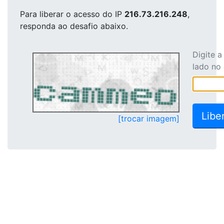
Para liberar o acesso
do IP
216.73.216.248
,
responda ao desafio abaixo.
Digite 
lado no
[trocar imagem]