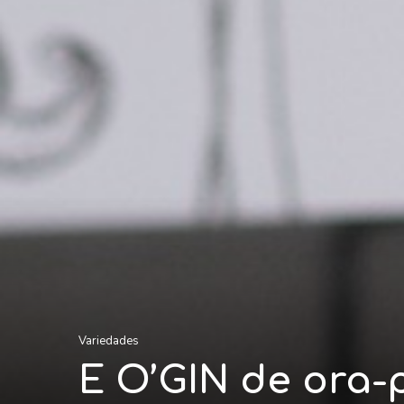
Variedades
E O’GIN de ora