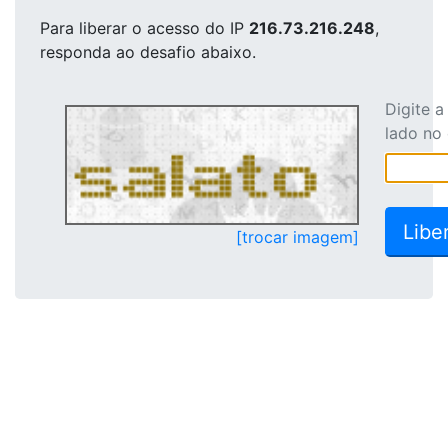
Para liberar o acesso
do IP
216.73.216.248
,
responda ao desafio abaixo.
Digite 
lado no
[trocar imagem]