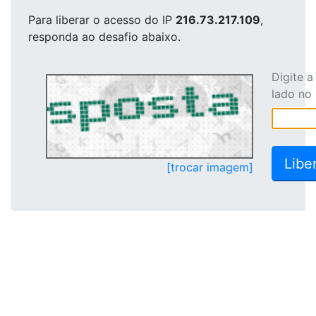
Para liberar o acesso
do IP
216.73.217.109
,
responda ao desafio abaixo.
Digite 
lado no
[trocar imagem]